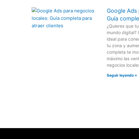
Google Ads 
Guía complet
¿Quieres que tu
mundo digital? 
ideal para cone
tu zona y aumen
completa te mo
máximo las ven
negocios locale
Seguir leyendo »