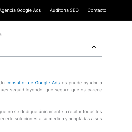
Agencia Google Ads
Auditoría SEO
Contacto
a
 Un
consultor de Google Ads
os puede ayudar a
 Pues seguid leyendo, que seguro que os parece
que no se dedique únicamente a recitar todos los
frecerle soluciones a su medida y adaptadas a sus