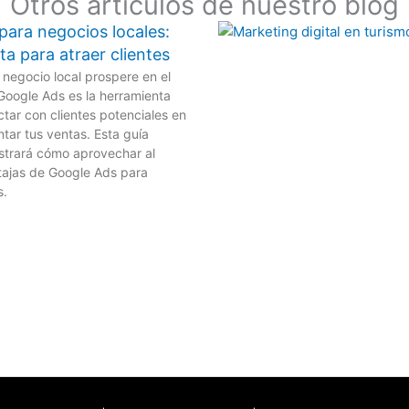
Otros artículos de nuestro blog
para negocios locales:
a para atraer clientes
 negocio local prospere en el
Google Ads es la herramienta
ctar con clientes potenciales en
tar tus ventas. Esta guía
strará cómo aprovechar al
tajas de Google Ads para
s.