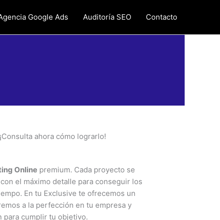
Agencia Google Ads
Auditoría SEO
Contacto
 ¡Consulta ahora cómo lograrlo!
ing Online
premium. Cada proyecto se
 con el máximo detalle para conseguir los
iempo. En tu Exclusive te ofrecemos un
remos a la perfección en tu empresa y
 para cumplir tu objetivo.