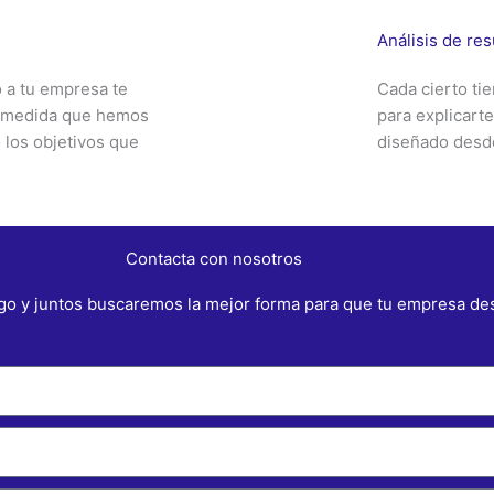
Análisis de re
o a tu empresa te
Cada cierto t
 a medida que hemos
para explicart
 los objetivos que
diseñado desde
Contacta con nosotros
o y juntos buscaremos la mejor forma para que tu empresa des