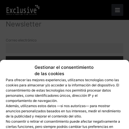
Ir
al
contenido
Newsletter
Correo electrónico
Gestionar el consentimiento
de las cookies
Para ofrecer las mejores experiencias, utilizamos tecnologías como las
Aviso Legal
|
Política de Privacidad
|
Política de Cookies
cookies para almacenar y/o acceder a la información del dispositivo. El
Copyright © 2026 Agencia de Marketing Digital
consentimiento de estas tecnologías nos permitirá procesar datos
personales, como identificadores únicos, dirección IP y el
comportamiento de navegación.
Además, utilizamos estos datos —si nos autorizas— para mostrar
anuncios personalizados basados en tus intereses, medir el rendimiento
de la publicidad y mejorar el contenido del sitio.
No consentir o retirar el consentimiento puede afectar negativamente a
ciertas funciones, pero siempre podrás cambiar tus preferencias en